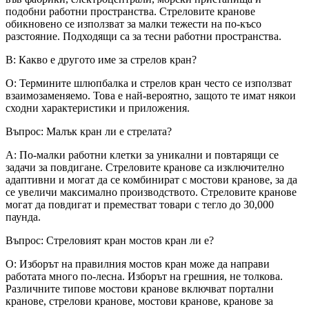
подобни работни пространства. Стреловите кранове
обикновено се използват за малки тежести на по-късо
разстояние. Подходящи са за тесни работни пространства.
В: Какво е другото име за стрелов кран?
О: Термините шлюпбалка и стрелов кран често се използват
взаимозаменяемо. Това е най-вероятно, защото те имат някои
сходни характеристики и приложения.
Въпрос: Малък кран ли е стрелата?
A: По-малки работни клетки за уникални и повтарящи се
задачи за повдигане. Стреловите кранове са изключително
адаптивни и могат да се комбинират с мостови кранове, за да
се увеличи максимално производството. Стреловите кранове
могат да повдигат и преместват товари с тегло до 30,000
паунда.
Въпрос: Стреловият кран мостов кран ли е?
О: Изборът на правилния мостов кран може да направи
работата много по-лесна. Изборът на грешния, не толкова.
Различните типове мостови кранове включват портални
кранове, стрелови кранове, мостови кранове, кранове за