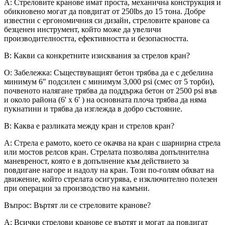
A: Стреловите кранове имат проста, механична конструкция и
обикновено могат да повдигат от 250lbs до 15 тона. Добре
известни с ергономичния си дизайн, стреловите кранове са
безценен инструмент, който може да увеличи
производителността, ефективността и безопасността.
В: Какви са конкретните изисквания за стрелов кран?
О: Забележка: Съществуващият бетон трябва да е с дебелина
минимум 6" подсилен с минимум 3,000 psi (смес от 5 торби),
почвеното налягане трябва да поддържа бетон от 2500 psi във
и около района (6' x 6' ) на основната плоча трябва да няма
пукнатини и трябва да изглежда в добро състояние.
В: Каква е разликата между кран и стрелов кран?
A: Стрела е рамото, което се окачва на кран с шарнирна стрела
или мостов релсов кран. Стрелата позволява допълнителна
маневреност, която е в допълнение към действието за
повдигане нагоре и надолу на кран. Този по-голям обхват на
движение, който стрелата осигурява, е изключително полезен
при операции за производство на камъни.
Въпрос: Въртят ли се стреловите кранове?
A: Всички стрелови кранове се въртят и могат да повдигат