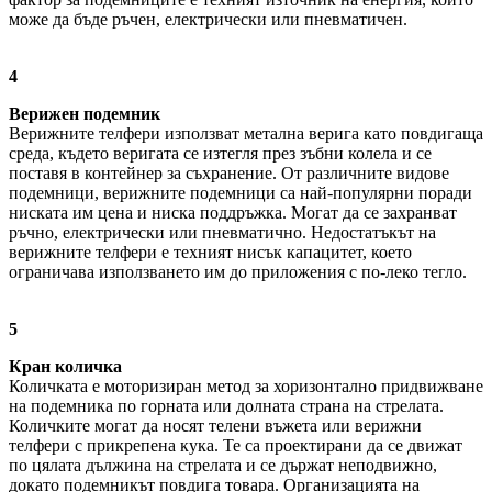
може да бъде ръчен, електрически или пневматичен.
4
Верижен подемник
Верижните телфери използват метална верига като повдигаща
среда, където веригата се изтегля през зъбни колела и се
поставя в контейнер за съхранение. От различните видове
подемници, верижните подемници са най-популярни поради
ниската им цена и ниска поддръжка. Могат да се захранват
ръчно, електрически или пневматично. Недостатъкът на
верижните телфери е техният нисък капацитет, което
ограничава използването им до приложения с по-леко тегло.
5
Кран количка
Количката е моторизиран метод за хоризонтално придвижване
на подемника по горната или долната страна на стрелата.
Количките могат да носят телени въжета или верижни
телфери с прикрепена кука. Те са проектирани да се движат
по цялата дължина на стрелата и се държат неподвижно,
докато подемникът повдига товара. Организацията на