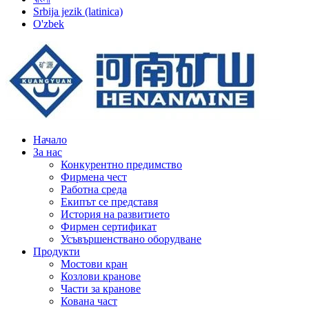
Srbija jezik (latinica)
O'zbek
Начало
За нас
Конкурентно предимство
Фирмена чест
Работна среда
Екипът се представя
История на развитието
Фирмен сертификат
Усъвършенствано оборудване
Продукти
Мостови кран
Козлови кранове
Части за кранове
Кована част