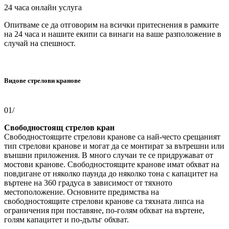
24 часа онлайн услуга
Опитваме се да отговорим на всички притеснения в рамките
на 24 часа и нашите екипи са винаги на ваше разположение в
случай на спешност.
Видове стрелови кранове
01/
Свободностоящ стрелов кран
Свободностоящите стрелови кранове са най-често срещаният
тип стрелови кранове и могат да се монтират за вътрешни или
външни приложения. В много случаи те се придружават от
мостови кранове. Свободностоящите кранове имат обхват на
повдигане от няколко паунда до няколко тона с капацитет на
въртене на 360 градуса в зависимост от тяхното
местоположение. Основните предимства на
свободностоящите стрелови кранове са тяхната липса на
ограничения при поставяне, по-голям обхват на въртене,
голям капацитет и по-дълъг обхват.