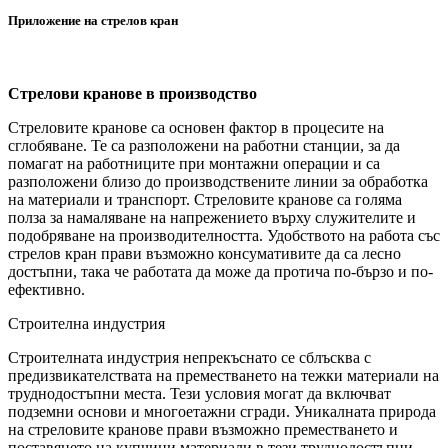
Приложение на стрелов кран
Стрелови кранове в производство
Стреловите кранове са основен фактор в процесите на
сглобяване. Те са разположени на работни станции, за да
помагат на работниците при монтажни операции и са
разположени близо до производствените линии за обработка
на материали и транспорт. Стреловите кранове са голяма
полза за намаляване на напрежението върху служителите и
подобряване на производителността. Удобството на работа със
стрелов кран прави възможно консумативите да са лесно
достъпни, така че работата да може да протича по-бързо и по-
ефективно.
Строителна индустрия
Строителната индустрия непрекъснато се сблъсква с
предизвикателствата на преместването на тежки материали на
труднодостъпни места. Тези условия могат да включват
подземни основи и многоетажни сгради. Уникалната природа
на стреловите кранове прави възможно преместването и
поставянето на купчини материали в тези труднодостъпни