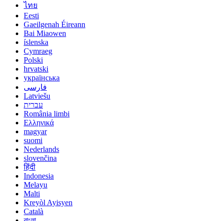
ไทย
Eesti
Gaeilgenah Éireann
Bai Miaowen
íslenska
Cymraeg
Polski
hrvatski
українська
فارسی
Latviešu
עברית
România limbi
Ελληνικά
magyar
suomi
Nederlands
slovenčina
हिंदी
Indonesia
Melayu
Malti
Kreyòl Ayisyen
Català
বাংলা