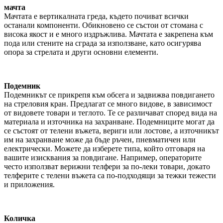
мачта
Мачтата е вертикалната греда, където почиват всички
останали компоненти. Обикновено се състои от стомана с
висока якост и е много издръжлива. Мачтата е закрепена към
пода или стените на сграда за използване, като осигурява
опора за стрелата и други основни елементи.
Подемник
Подемникът се прикрепя към обсега и задвижва повдигането
на стреловия кран. Предлагат се много видове, в зависимост
от видовете товари и теглото. Те се различават според вида на
материала и източника на захранване. Подемниците могат да
се състоят от телени въжета, вериги или лостове, а източникът
им на захранване може да бъде ръчен, пневматичен или
електрически. Можете да изберете типа, който отговаря на
вашите изисквания за повдигане. Например, операторите
често използват верижни телфери за по-леки товари, докато
телферите с телени въжета са по-подходящи за тежки тежести
и приложения.
Количка