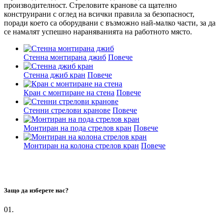
производителност. Стреловите кранове са щателно
конструирани с оглед на всички правила за безопасност,
поради което са оборудвани с възможно най-малко части, за да
се намалят успешно нараняванията на работното място.
Стенна монтирана джиб
Повече
Стенна джиб кран
Повече
Кран с монтиране на стена
Повече
Стенни стрелови кранове
Повече
Монтиран на пода стрелов кран
Повече
Монтиран на колона стрелов кран
Повече
Защо да изберете нас?
01.