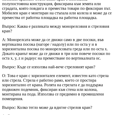
полупостоянна конструкция, фиксирана към земята или
сградата, която повдига и премества товари по фиксиран път.
Мобилен кран е монтиран на стъпала или колела и може да се
премества от работна площадка на работна площадка.
Въпрос: Каква е разликата между монорелсовия и стреловия
кран?
A: Монорелсата може да се движи само в две посоки, във
вертикална посока (нагоре / надолу) или по оста y и в
хоризонтална посока по монорелсовата греда или по оста x.
Докато кранът може да се движи в три или повече посоки по
оста x, y, z и радиус на преместване по вертикалната ос.
Въпрос: Къде се използва най-вече стреловият кран?
О: Това е кран с хоризонтален елемент, известен като стрела
или стрела. Стрела е работно рамо, което се простира
хоризонтално от крана. Ролята на стрелата е да поддържа
подвижен подемник, фиксиран към стена или колона,
монтирана на пода. Използва се предимно в промишлени
помещения.
Въпрос: Колко тегло може да вдигне стрелов кран?