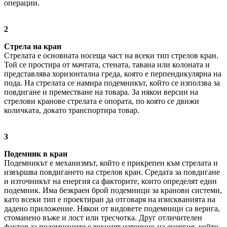
операции.
2
Стрела на кран
Стрелата е основната носеща част на всеки тип стрелов кран.
Той се простира от мачтата, стената, тавана или колоната и
представлява хоризонтална греда, която е перпендикулярна на
пода. На стрелата се намира подемникът, който се използва за
повдигане и преместване на товара. За някои версии на
стрелови кранове стрелата е опората, по която се движи
количката, докато транспортира товар.
3
Подемник в кран
Подемникът е механизмът, който е прикрепен към стрелата и
извършва повдигането на стрелов кран. Средата за повдигане
и източникът на енергия са факторите, които определят един
подемник. Има безкраен брой подемници за кранови системи,
като всеки тип е проектиран да отговаря на изискванията на
дадено приложение. Някои от видовете подемници са верига,
стоманено въже и лост или тресчотка. Друг отличителен
фактор за подемниците е техният източник на енергия, който