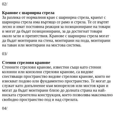
02/
Кранове с шарнирна стрела
За разлика от нормалния кран с шарнирна стрела, кранът с
шарнирна стрела има въртящо се рамо и стрела. Те се въртят
лесно и имат постоянна реакция за позициониране на товари
и могат да бъдат позиционирани, за да достигнат товари
около ъгли и препятствия. Кранове с шарнирна стрела могат
да бъдат монтирани на стена, монтирани на пода, монтирани
на таван или монтирани на мостова система.
03/
Стенни стрелови кранове
Стенните стрелови кранове, известни също като стенни
колонни или конзолни стрелови кранове, са видове
спестяващи пространство видове стрелови кранове, които не
изискват подово или фундаментно пространство. Те могат да
служат като допълнение към монорелсов или мостов кран и
могат да бъдат монтирани близо до долната страна на най-
ниската строителна конструкция, което позволява максимално
свободно пространство под и над стрелата.
04/