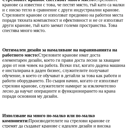
кранове са известни с това, че пестят място, тъй като са малки
и с ниско тегло в сравнение с други индустриални кранове.
Стреловите кранове се използват предимно на работни места
поради тяхната компактност и ефективност и не се използват
други кранове, тъй като заемат големи пространства. Това
спестява много място.
Оптимален дизайн за намаляване на нараняванията на
работното място:
Стреловите кранове имат доста
елементарен дизайн, което ги прави доста лесни за хващане
дори от нов човек на работа. Всеки път, когато дадена машина
е инсталирана в даден бизнес, служителите получават
обучение, в което се обучават в детайли за това как работи и
работи оборудването. По същия начин, когато се използват
стрелови кранове, служителите намират за изключително
лесно да научат операциите и функционирането на крана
поради основния му дизайн.
Използване на много по-малко или по-малко
компоненти:
Производителите на стрелови кранове се
стремят да създават кранове с идеален дизайн и висока