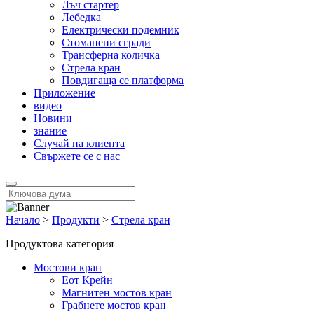
Лъч стартер
Лебедка
Електрически подемник
Стоманени сгради
Трансферна количка
Стрела кран
Повдигаща се платформа
Приложение
видео
Новини
знание
Случай на клиента
Свържете се с нас
Начало
>
Продукти
>
Стрела кран
Продуктова категория
Мостови кран
Еот Крейн
Магнитен мостов кран
Грабнете мостов кран