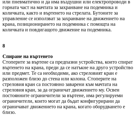
или пневматично и да има въздушни или електропроводи в
горната част на мачтата за захранване на подемника и
количката, както и въртенето на стрелата. Бутоните за
управление се използват за захранване на движението на
крана, позиционирането на подемника с помощта на
количката и повдигащото движение на подемника.
8
Спиране на въртенето
Стоперите за въртене са предпазни устройства, които спират
въртенето на крана, преди да се натъкне на друго устройство
или предмет. Те са необходими, ако стреловият кран е
разположен близо до стена или колона. Стоперите на
стреловия кран са постоянно заварени към мачтата на
стреловия кран, за да ограничат движението му. Освен
постоянните ограничители за въртене, има регулируеми
ограничители, които могат да бъдат конфигурирани да
ограничават движението на крана, когато оборудването е
близо.