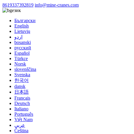
8619337392819
info@mine-cranes.com
език
Български
English
Lietuvių
اردو
bosanski
русский
Español
Türkçe
Norsk
slovenščina
Svenska
한국어
dansk
日本語
Français
Deutsch
Italiano
Português
Việt Nam
عربي
Čeština