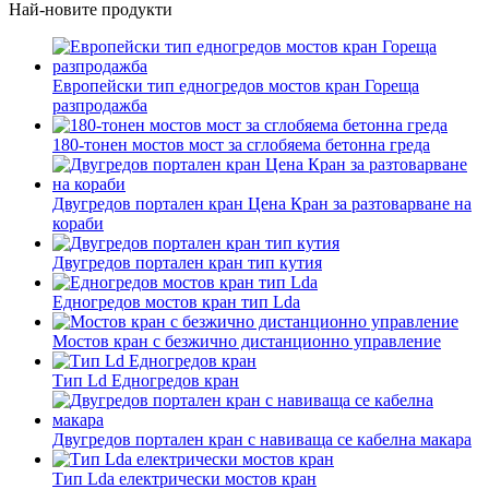
Най-новите продукти
Европейски тип едногредов мостов кран Гореща
разпродажба
180-тонен мостов мост за сглобяема бетонна греда
Двугредов портален кран Цена Кран за разтоварване на
кораби
Двугредов портален кран тип кутия
Едногредов мостов кран тип Lda
Мостов кран с безжично дистанционно управление
Тип Ld Едногредов кран
Двугредов портален кран с навиваща се кабелна макара
Тип Lda електрически мостов кран