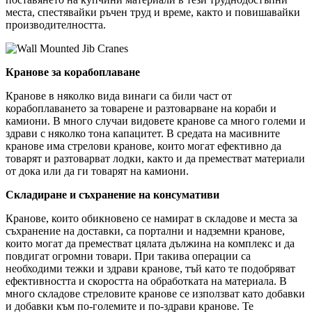
места, спестявайки ръчен труд и време, както и повишавайки
производителността.
Кранове за корабоплаване
Кранове в няколко вида винаги са били част от
корабоплаването за товарене и разтоварване на кораби и
камиони. В много случаи видовете кранове са много големи и
здрави с няколко тона капацитет. В средата на масивните
кранове има стрелови кранове, които могат ефективно да
товарят и разтоварват лодки, както и да преместват материали
от дока или да ги товарят на камиони.
Складиране и съхранение на консумативи
Кранове, които обикновено се намират в складове и места за
съхранение на доставки, са портални и надземни кранове,
които могат да преместват цялата дължина на комплекс и да
повдигат огромни товари. При такива операции са
необходими тежки и здрави кранове, тъй като те подобряват
ефективността и скоростта на обработката на материала. В
много складове стреловите кранове се използват като добавки
и добавки към по-големите и по-здрави кранове. Те