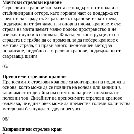
Мачтови стрелови кранове
Стреловите кранове тип мачта се поддържат от пода и са
стабилизирани отгоре, като горната част се поддържа от
гредите на сградата. За разлика от крановете със стрела,
поддържани от фундамент и опорна плоча, крановете със
стрела на мачта заемат малко подово пространство и не
изискват дупки в основата. Фактът, че конструкцията на
сградата не трябва да се променя, за да побере кранове с
мачтова стрела, ги прави много икономичен метод за
повдигане, подобно на стрелови кранове, поддържани от
свързваща щанга.
05/
Преносими стрелови кранове
Преносимите стрелови кранове са монтирани на подвижна
основа, която може да се повдига на колела или вилици в
зависимост от дизайна им и имат капацитет по-малък от
половин тон. Дизайнът на преносимите стрелови кранове
означава, че един човек може да премества големи количества
материали без нужда от други ресурси.
06/
Хидравличен стрелов кран