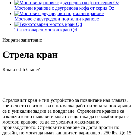
Мостови кранове с двугредова кофа от серия Qz
Мостове с двугредови портални кранове
Тежкотоварен мостов кран Qd
Изпрати запитване
Стрела кран
Какво е Jib Crane?
Стреловият кран е тип устройство за повдигане над главата,
което често се използва в по-малка работна зона за повтарящи
се и уникални задачи за повдигане. Стреловите кранове са
изключително гъвкави и могат също така да се комбинират с
мостови кранове, за да се увеличи максимално
производството. Стреловите кранове са доста прости по
дизайн, но могат да имат капацитет, вариращ от 250 lbs. До 15