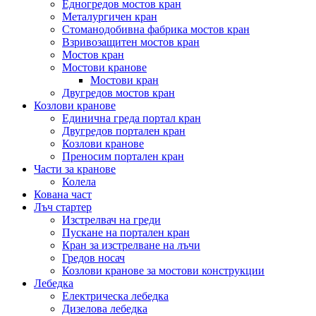
Едногредов мостов кран
Металургичен кран
Стоманодобивна фабрика мостов кран
Взривозащитен мостов кран
Мостов кран
Мостови кранове
Мостови кран
Двугредов мостов кран
Козлови кранове
Единична греда портал кран
Двугредов портален кран
Козлови кранове
Преносим портален кран
Части за кранове
Колела
Кована част
Лъч стартер
Изстрелвач на греди
Пускане на портален кран
Кран за изстрелване на лъчи
Гредов носач
Козлови кранове за мостови конструкции
Лебедка
Електрическа лебедка
Дизелова лебедка