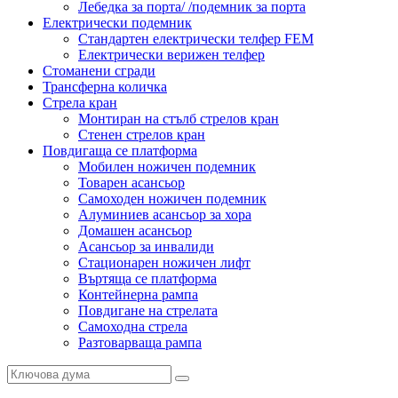
Лебедка за порта/ /подемник за порта
Електрически подемник
Стандартен електрически телфер FEM
Електрически верижен телфер
Стоманени сгради
Трансферна количка
Стрела кран
Монтиран на стълб стрелов кран
Стенен стрелов кран
Повдигаща се платформа
Мобилен ножичен подемник
Товарен асансьор
Самоходен ножичен подемник
Алуминиев асансьор за хора
Домашен асансьор
Асансьор за инвалиди
Стационарен ножичен лифт
Въртяща се платформа
Контейнерна рампа
Повдигане на стрелата
Самоходна стрела
Разтоварваща рампа