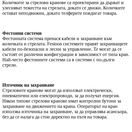
Количките за стрелови кранове са проектирани да държат и
улесняват тежестта на стрелата, докато се движи. Количките
остават неподвижни, докато телферите повдигат товара.
Фестонни системи
Фестонната система пренася кабели и захранване към
количката и стрелата. Festoon системите правят захранващите
кабели по-безопасни и лесни за управление. Те могат да се
състоят от различни конфигурации в зависимост от типа кран.
Най-често фестонните системи са в системи с по-дълги
стрели.
Източник на захранване
Стреловите кранове могат да използват електрически,
пневматични или електропроводи, за да получат енергия.
Някои типове стрелови кранове имат контролни бутони за
захранване на движението на крана. Операторът на кран
използва източника на захранване, за да управлява асансьора,
без да се налага да стои директно на пътя на товара.