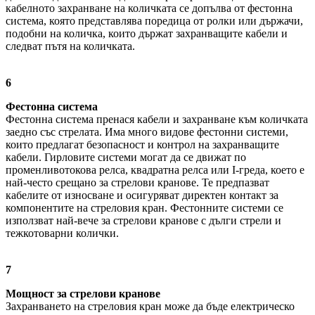
кабелното захранване на количката се допълва от фестонна
система, която представлява поредица от ролки или държачи,
подобни на количка, които държат захранващите кабели и
следват пътя на количката.
6
Фестонна система
Фестонна система пренася кабели и захранване към количката
заедно със стрелата. Има много видове фестонни системи,
които предлагат безопасност и контрол на захранващите
кабели. Гирловите системи могат да се движат по
променливотокова релса, квадратна релса или I-греда, което е
най-често срещано за стрелови кранове. Те предпазват
кабелите от износване и осигуряват директен контакт за
компонентите на стреловия кран. Фестонните системи се
използват най-вече за стрелови кранове с дълги стрели и
тежкотоварни колички.
7
Мощност за стрелови кранове
Захранването на стреловия кран може да бъде електрическо