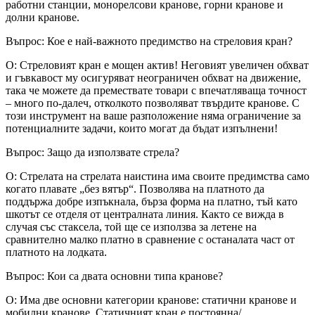
работни станции, монорелсови кранове, горни кранове и
долни кранове.
Въпрос: Кое е най-важното предимство на стреловия кран?
О: Стреловият кран е мощен актив! Неговият увеличен обхват
и гъвкавост му осигуряват неограничен обхват на движение,
така че можете да премествате товари с впечатляваща точност
– много по-далеч, отколкото позволяват твърдите кранове. С
този инструмент на ваше разположение няма ограничение за
потенциалните задачи, които могат да бъдат изпълнени!
Въпрос: Защо да използвате стрела?
О: Стрелата на стрелата наистина има своите предимства само
когато плавате „без вятър“. Позволява на платното да
поддържа добре изпъкнала, бърза форма на платно, тъй като
шкотът се отделя от централната линия. Както се вижда в
случая със стаксела, той ще се използва за летене на
сравнително малко платно в сравнение с останалата част от
платното на лодката.
Въпрос: Кои са двата основни типа кранове?
О: Има две основни категории кранове: статични кранове и
мобилни кранове. Статичният кран е постоянна/