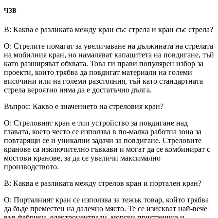
ЧЗВ
В: Каква е разликата между кран със стрела и кран със стрела?
О: Стрелите помагат за увеличаване на дължината на стрелата
на мобилния кран, но намаляват капацитета на повдигане, тъй
като разширяват обхвата. Това ги прави популярен избор за
проекти, които трябва да повдигат материали на големи
височини или на големи разстояния, тъй като стандартната
стрела вероятно няма да е достатъчно дълга.
Въпрос: Какво е значението на стреловия кран?
О: Стреловият кран е тип устройство за повдигане над
главата, което често се използва в по-малка работна зона за
повтарящи се и уникални задачи за повдигане. Стреловите
кранове са изключително гъвкави и могат да се комбинират с
мостови кранове, за да се увеличи максимално
производството.
В: Каква е разликата между стрелов кран и портален кран?
О: Порталният кран се използва за тежък товар, който трябва
да бъде преместен на далечно място. Те се изискват най-вече
във фабрики, електроцентрали, морски пристанища и