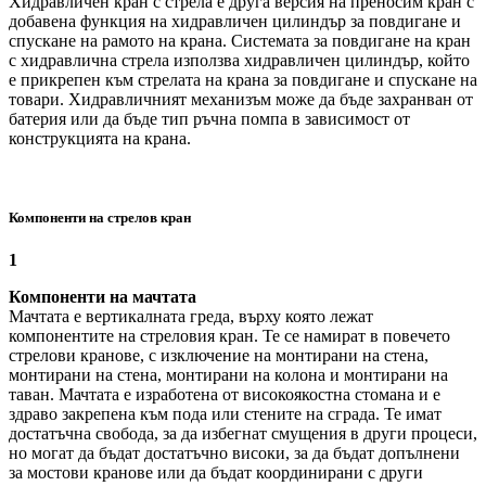
Хидравличен кран с стрела е друга версия на преносим кран с
добавена функция на хидравличен цилиндър за повдигане и
спускане на рамото на крана. Системата за повдигане на кран
с хидравлична стрела използва хидравличен цилиндър, който
е прикрепен към стрелата на крана за повдигане и спускане на
товари. Хидравличният механизъм може да бъде захранван от
батерия или да бъде тип ръчна помпа в зависимост от
конструкцията на крана.
Компоненти на стрелов кран
1
Компоненти на мачтата
Мачтата е вертикалната греда, върху която лежат
компонентите на стреловия кран. Те се намират в повечето
стрелови кранове, с изключение на монтирани на стена,
монтирани на стена, монтирани на колона и монтирани на
таван. Мачтата е изработена от високоякостна стомана и е
здраво закрепена към пода или стените на сграда. Те имат
достатъчна свобода, за да избегнат смущения в други процеси,
но могат да бъдат достатъчно високи, за да бъдат допълнени
за мостови кранове или да бъдат координирани с други