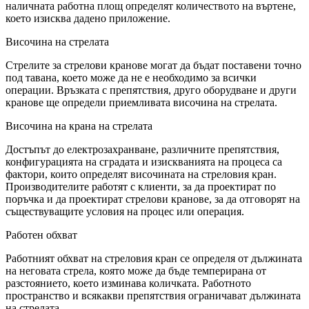
наличната работна площ определят количеството на въртене,
което изисква дадено приложение.
Височина на стрелата
Стрелите за стрелови кранове могат да бъдат поставени точно
под тавана, което може да не е необходимо за всички
операции. Връзката с препятствия, друго оборудване и други
кранове ще определи приемливата височина на стрелата.
Височина на крана на стрелата
Достъпът до електрозахранване, различните препятствия,
конфигурацията на сградата и изискванията на процеса са
фактори, които определят височината на стреловия кран.
Производителите работят с клиенти, за да проектират по
поръчка и да проектират стрелови кранове, за да отговорят на
съществуващите условия на процес или операция.
Работен обхват
Работният обхват на стреловия кран се определя от дължината
на неговата стрела, която може да бъде темперирана от
разстоянието, което изминава количката. Работното
пространство и всякакви препятствия ограничават дължината
на стрелата.