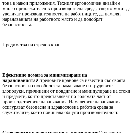
тона в някои приложения. Техният ергономичен дизайн е
много привлекателен в производствена среда, защото могат да
увеличат производителността на работниците, да намалят
нараняванията на работното място и да подобрят
безопасността.
Предимства на стрелов кран
Ефективно помага за минимизиране на
нараняванията:
Стреловите кранове са известни със своята
безопасност и способност за намаляване на трудовите
злополуки, причинени от повдигане и манипулиране на стоки
и предмети, които представляват по-голямата част от
производствените наранявания. Намалените наранявания
осигуряват безопасна и здравословна работна среда за
служителите, което повишава общата производителност.
Стреловите кранове спестяват много място:
Стреловите