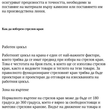
осигуряват прецизността и точността, необходими за
поставяне на материали върху камиони или поставянето им
на производствена линия.
Как да изберем стрелов кран
Работен цикъл
Работният цикъл на крана е един от най-важните фактори,
които трябва да се имат предвид при избора на стрелов кран.
Това е честотата на броя пъти, в които ще се използва стрелов
кран, както и видовете товари и теглото на тези товари. За
правилното функциониране стреловият кран трябва да бъде
проектиран и проектиран да отговаря на изискванията на
работния цикъл.
Зона на въртене
Нормалното въртене на стрелов кран може да бъде от 180
градуса до 360 градуса, което е вярно за свободностоящи и
мачтови стрелови кранове. Видът на движение на товара и