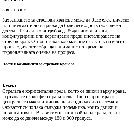
Захранване
Захранването за стрелови кранове може да бъде електрическо
или пневматично и трябва да бъде леснодостъпно с лесен
достъп. Тези фактори трябва да бъдат инсталирани,
конфигурирани или коригирани преди инсталирането на
стрелов кран. Отново това съображение е фактор, на който
производителите обръщат внимание по време на
първоначалната оценка на процеса.
Части и компоненти за стрелови кранове
Бумът
Стрелата е хоризонтална греда, която се движи върху крана,
въртяща се около фиксирана точка. Той се простира от
централната мачта и минава перпендикулярно на земята.
Обхватът също така съдържа подемника, който движи и
повдига товара. В зависимост от дизайна на крана, лъчът
може да се движи между 180 и 360 градуса.